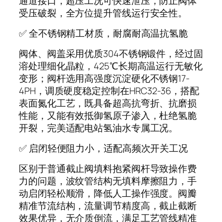
通道接口，超压工况可快速泄压，防止阀体
受压破裂，全方位提升管线运行安全性。
✅ 全不锈钢精工材质，耐腐耐高温抗氢脆
阀体、阀盖采用优质304不锈钢锻件，经过固
溶处理细化晶粒，425℃长期高温运行无敏化
变形；阀杆选用高强度沉淀硬化不锈钢17-
4PH，调质硬度稳定控制在HRC32-36，搭配
表面氮化工艺，既具备超高抗弯折、抗磨损
性能，又能有效抵御氢原子渗入，杜绝氢脆
开裂，完美适配电站氢油水专属工况。
✅ 启闭轻便阻力小，适配高频次开关工况
区别于普通截止阀填料抱紧阀杆导致操作费
力的问题，波纹管结构无填料摩擦阻力，手
动启闭轻松顺滑，降低人工操作强度。阀瓣
精准节流结构，流量调节精度高，截止截断
效果优异，无介质倒流，满足工艺管线精准