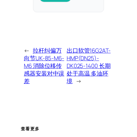
←
拉杆纠偏万
出口软管16G2AT-
向节UK-85-M6-
HMP(DN25)-
M6 消除位移传
DK025-1400 长期
感器安装对中误
处于高温 多油环
差
境
→
查看更多