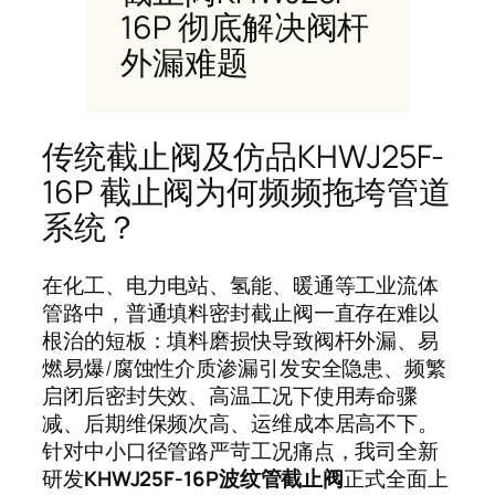
16P 彻底解决阀杆
外漏难题
传统截止阀及仿品KHWJ25F-
16P 截止阀为何频频拖垮管道
系统？
在化工、电力电站、氢能、暖通等工业流体
管路中，普通填料密封截止阀一直存在难以
根治的短板：填料磨损快导致阀杆外漏、易
燃易爆/腐蚀性介质渗漏引发安全隐患、频繁
启闭后密封失效、高温工况下使用寿命骤
减、后期维保频次高、运维成本居高不下。
针对中小口径管路严苛工况痛点，我司全新
研发
KHWJ25F-16P波纹管截止阀
正式全面上