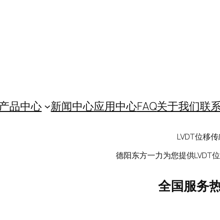
产品中心
新闻中心
应用中心
FAQ
关于我们
联
LVDT位
德阳东方一力为您提供LVDT位
全国服务