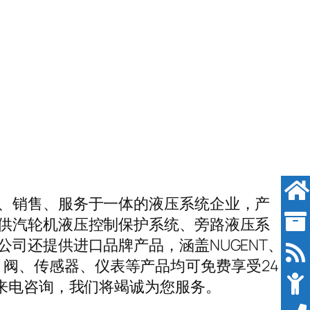
、销售、服务于一体的液压系统企业，产
供汽轮机液压控制保护系统、旁路液压系
司还提供进口品牌产品，涵盖NUGENT、
的泵、阀、传感器、仪表等产品均可免费享受24
来电咨询，我们将竭诚为您服务。