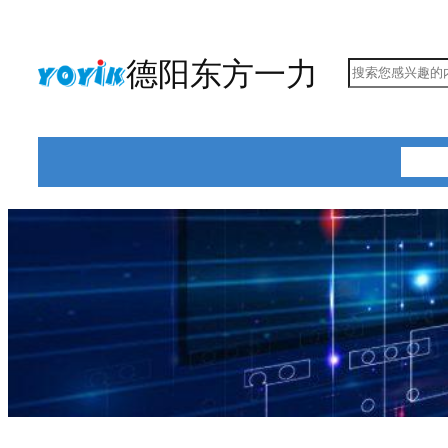
跳
至
德阳东方一力
搜
内
索
容
首页