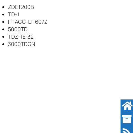
ZDET200B
TD-1
HTACC-LT-607Z
5000TD
TDZ-1E-32
3000TDGN