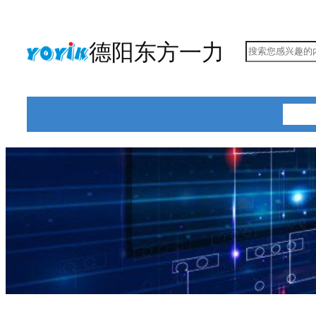
跳
至
德阳东方一力
搜
内
索
容
首页