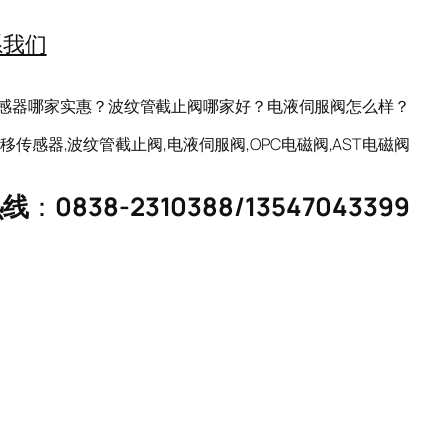
系我们
移传感器哪家实惠？波纹管截止阀哪家好？电液伺服阀怎么样？
移传感器,波纹管截止阀,电液伺服阀,OPC电磁阀,AST电磁阀
热线
：
0838-2310388
/
13547043399