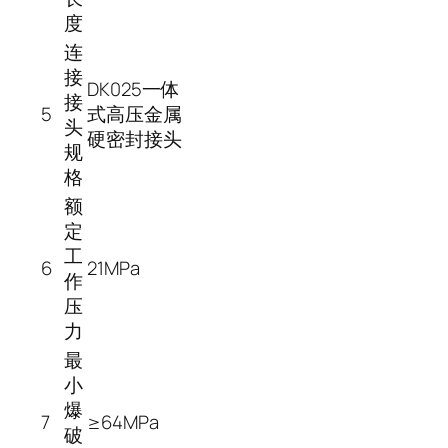
度
连
接
DK025一体
接
5
式高压金属
头
硬密封接头
规
格
额
定
工
6
21MPa
作
压
力
最
小
爆
7
≥64MPa
破