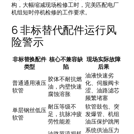
构，大幅缩减现场检修工时，完美匹配电厂
机组短时停机检修的工作要求。
6 非标替代配件运行风
险警示
非标替换配件
核心不兼容缺
现场实际故障
类型
陷
后果
油液快速劣
胶体不耐抗燃
普通通用液压
化、伺服阀卡
油，内壁快速
软管
涩、油路滤芯
腐蚀溶胀
频繁堵塞
耐压等级不
软管鼓包、突
单层钢丝低压
足，抗脉冲疲
发爆管、机组
软管
劳性能差
油压保护跳闸
系统供油压力
油路节流损耗