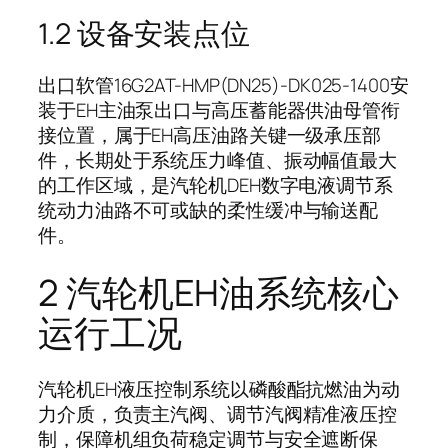
1.2 设备安装点位
出口软管16G2AT-HMP(DN25)-DK025-1400安
装于EH主油泵出口与高压蓄能器供油母管衔
接位置，属于EH高压油路关键一级承压部
件，长期处于系统压力峰值、振动幅值最大
的工作区域，是汽轮机DEH数字电液调节系
统动力油路不可或缺的柔性缓冲与输送配
件。
2 汽轮机EH油系统核心
运行工况
汽轮机EH液压控制系统以磷酸酯抗燃油为动
力介质，负责主汽阀、调节汽阀精准液压控
制，保障机组负荷稳定调节与安全遮断保