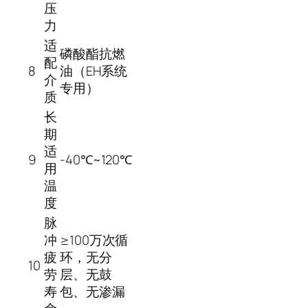
压
力
适
磷酸酯抗燃
配
8
油（EH系统
介
专用）
质
长
期
适
9
-40℃~120℃
用
温
度
脉
冲
≥100万次循
疲
环，无分
10
劳
层、无鼓
寿
包、无渗漏