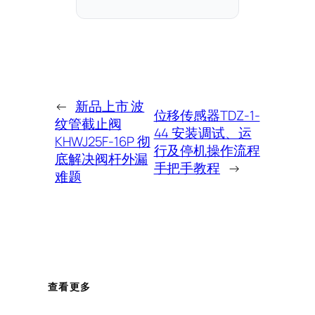
←
新品上市 波
位移传感器TDZ-1-
纹管截止阀
44 安装调试、运
KHWJ25F-16P 彻
行及停机操作流程
底解决阀杆外漏
手把手教程
→
难题
查看更多