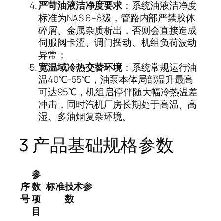
严苛油液洁净度要求
：系统油液洁净度
标准为NAS 6~8级，管路内部严禁胶体
碎屑、金属杂质析出，否则会直接造成
伺服阀卡涩、调门摆动、机组负荷波动
异常；
宽温域冷热交替环境
：系统常规运行油
温40℃-55℃，油泵本体局部温升最高
可达95℃，机组启停伴随大幅冷热温差
冲击，同时汽机厂房长期处于高温、高
湿、多油烟复杂环境。
3 产品基础规格参数
参
序
数
标准技术参
号
项
数
目