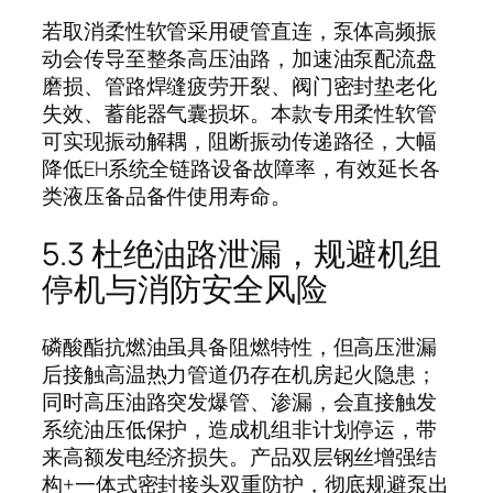
若取消柔性软管采用硬管直连，泵体高频振
动会传导至整条高压油路，加速油泵配流盘
磨损、管路焊缝疲劳开裂、阀门密封垫老化
失效、蓄能器气囊损坏。本款专用柔性软管
可实现振动解耦，阻断振动传递路径，大幅
降低EH系统全链路设备故障率，有效延长各
类液压备品备件使用寿命。
5.3 杜绝油路泄漏，规避机组
停机与消防安全风险
磷酸酯抗燃油虽具备阻燃特性，但高压泄漏
后接触高温热力管道仍存在机房起火隐患；
同时高压油路突发爆管、渗漏，会直接触发
系统油压低保护，造成机组非计划停运，带
来高额发电经济损失。产品双层钢丝增强结
构+一体式密封接头双重防护，彻底规避泵出