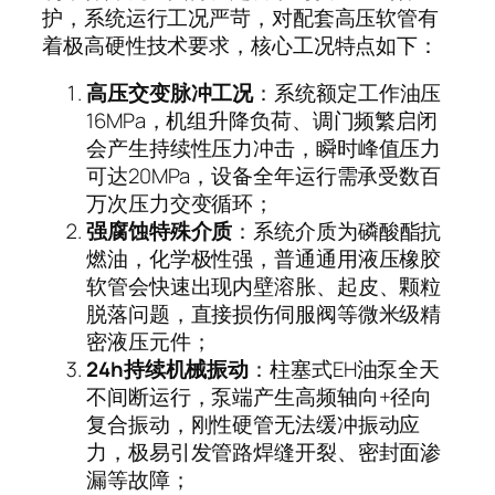
护，系统运行工况严苛，对配套高压软管有
着极高硬性技术要求，核心工况特点如下：
高压交变脉冲工况
：系统额定工作油压
16MPa，机组升降负荷、调门频繁启闭
会产生持续性压力冲击，瞬时峰值压力
可达20MPa，设备全年运行需承受数百
万次压力交变循环；
强腐蚀特殊介质
：系统介质为磷酸酯抗
燃油，化学极性强，普通通用液压橡胶
软管会快速出现内壁溶胀、起皮、颗粒
脱落问题，直接损伤伺服阀等微米级精
密液压元件；
24h持续机械振动
：柱塞式EH油泵全天
不间断运行，泵端产生高频轴向+径向
复合振动，刚性硬管无法缓冲振动应
力，极易引发管路焊缝开裂、密封面渗
漏等故障；