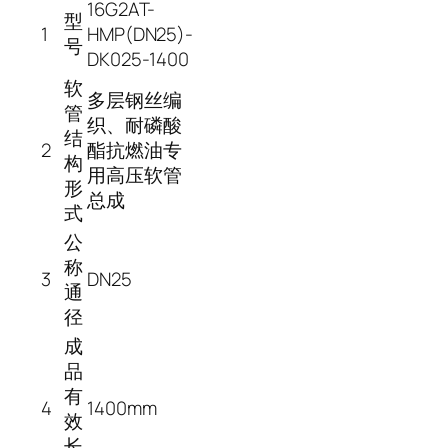
16G2AT-
型
1
HMP(DN25)-
号
DK025-1400
软
多层钢丝编
管
织、耐磷酸
结
2
酯抗燃油专
构
用高压软管
形
总成
式
公
称
3
DN25
通
径
成
品
有
4
1400mm
效
长