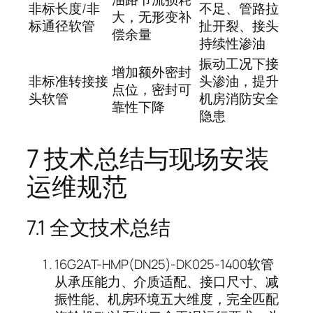
非标长度/非
不足、管路拉
大，无形变补
标通径软管
扯开裂、接头
偿余量
持续性渗油
振动工况下接
增加额外密封
非标准转接接
头渗油，提升
点位，密封可
头软管
机房消防安全
靠性下降
隐患
7 技术总结与现场安装
运维规范
7.1 全文技术总结
16G2AT-HMP(DN25)-DK025-1400软管
从承压能力、介质适配、接口尺寸、减
振性能、机房环境五大维度，完全匹配