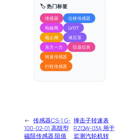
🏷️ 热门标签
传感器
位移传感器
电磁阀
LVDT
截止阀
液压泵
东方一力
仪器仪表
转速传感器
行程传感器
←
传感器CS-1 G-
撞击子转速表
100-02-01 高阻型
RZQW-03A 用于
磁阻传感器 阻值
监测汽轮机转