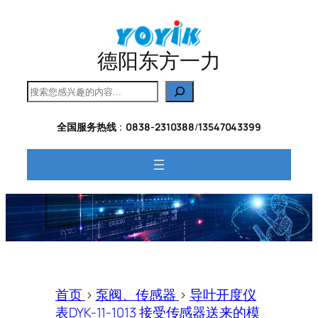
跳
至
内
德阳东方一力
容
搜
索
全国服务热线
：
0838-2310388
/
13547043399
首页
>
泵阀、传感器
>
导叶开度仪
表DYK-11-1013 接受传感器送来的模