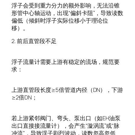
浮子会受到重力分力的额外影响，无法沿锥
形管中心轴运动，出现
“
偏斜卡阻
”
，导致读数
偏低（倾斜时浮子实际位移小于理论位
移）。
2.
前后直管段不足
浮子流量计需要上游有稳定的流场，规范要
求：
上游直管段长度
≥5
倍管道内径（
DN
），下游
≥2
倍
DN
；
若上游紧邻阀门、弯头、泵出口（如
EH
油泵
出口直接接流量计），会产生
“
漩涡流
”
或
“
脉
冲流
”
，导致浮子剧烈波动，读数忽高忽低