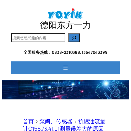
跳
至
内
德阳东方一力
容
搜
索
全国服务热线
：
0838-2310388
/
13547043399
首页
>
泵阀、传感器
>
抗燃油流量
计C156.73.41.01测量误差大的原因