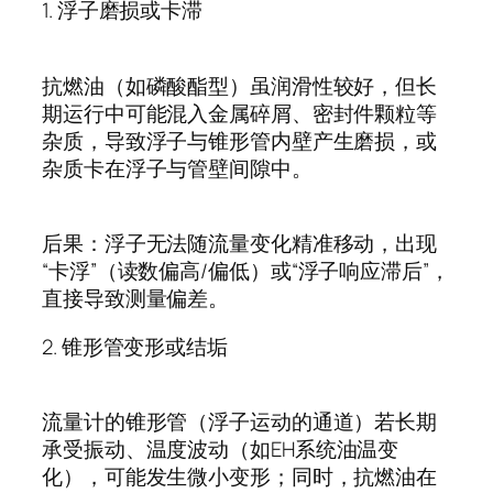
1.
浮子磨损或卡滞
抗燃油（如磷酸酯型）虽润滑性较好，但长
期运行中可能混入金属碎屑、密封件颗粒等
杂质，导致浮子与锥形管内壁产生磨损，或
杂质卡在浮子与管壁间隙中。
后果：浮子无法随流量变化精准移动，出现
“
卡浮
”
（读数偏高
/
偏低）或
“
浮子响应滞后
”
，
直接导致测量偏差。
2.
锥形管变形或结垢
流量计的锥形管（浮子运动的通道）若长期
承受振动、温度波动（如
EH
系统油温变
化），可能发生微小变形；同时，抗燃油在