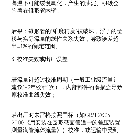
高温下可能缓慢氧化，产生的油泥、积碳会
附着在锥形管内壁。
后果：锥形管的
“
锥度精度
”
被破坏，浮子的位
移与实际流量的线性关系失效，导致误差超
出
±1%
的额定范围。
3.
校准失效或出厂误差
若流量计超过校准周期（一般工业级流量计
建议
1-2
年校准
1
次），内部部件的磨损会导致
原校准曲线失效；
若出厂时未严格按照国标（如
GB/T 2624-
2006
《用安装在圆形截面管道中的差压装置
测量满管流体流量》）校准，或运输中受到