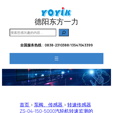
跳
至
内
德阳东方一力
容
搜
索
全国服务热线
：
0838-2310388
/
13547043399
首页
>
泵阀、传感器
>
转速传感器
ZS-04-150-5000汽轮机转速监测的