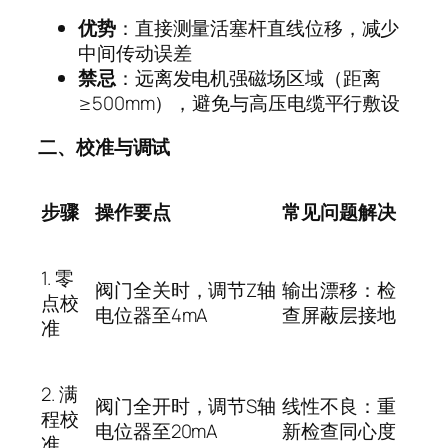
优势
：直接测量活塞杆直线位移，减少
中间传动误差
禁忌
：远离发电机强磁场区域（距离
≥500mm
），避免与高压电缆平行敷设
二、校准与调试
步骤
操作要点
常见问题解决
1.
零
阀门全关时，调节
Z
轴
输出漂移：检
点校
电位器至
4mA
查屏蔽层接地
准
2.
满
阀门全开时，调节
S
轴
线性不良：重
程校
电位器至
20mA
新检查同心度
准