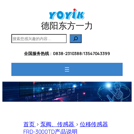
跳
至
内
德阳东方一力
容
搜
索
全国服务热线
：
0838-2310388
/
13547043399
首页
>
泵阀、传感器
>
位移传感器
FRD-3000TD产品说明