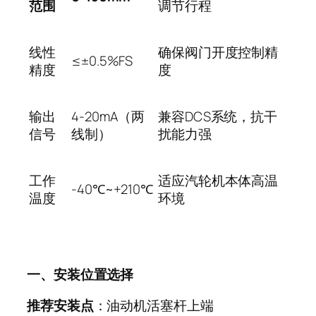
范围
调节行程
线性
确保阀门开度控制精
≤±0.5%FS
精度
度
输出
4-20mA
（两
兼容
DCS
系统，抗干
信号
线制）
扰能力强
工作
适应汽轮机本体高温
-40℃~+210℃
温度
环境
一、安装位置选择
推荐安装点
：油动机活塞杆上端