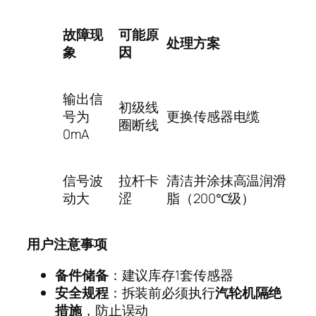
故障现
可能原
处理方案
象
因
输出信
初级线
号为
更换传感器电缆
圈断线
0mA
信号波
拉杆卡
清洁并涂抹高温润滑
动大
涩
脂（
200℃
级）
用户注意事项
备件储备
：建议库存
1
套传感器
安全规程
：拆装前必须执行
汽轮机隔绝
措施
，防止误动