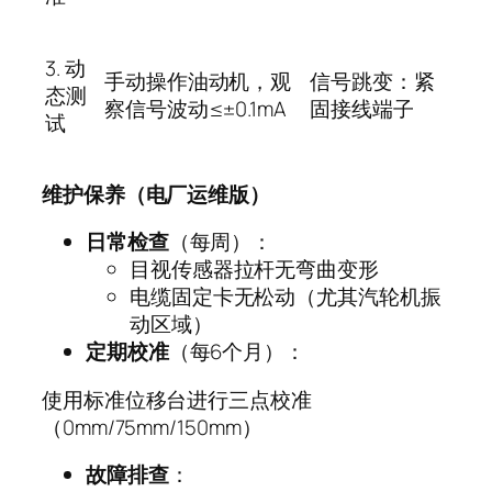
3.
动
手动操作油动机，观
信号跳变：紧
态测
察信号波动
≤±0.1mA
固接线端子
试
维护保养（电厂运维版）
日常检查
（每周）：
目视传感器拉杆无弯曲变形
电缆固定卡无松动（尤其汽轮机振
动区域）
定期校准
（每
6
个月）：
使用标准位移台进行三点校准
（
0mm/75mm/150mm
）
故障排查
：