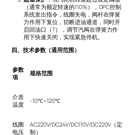
（通常为额定转速的
110%
），
OPC
控制
系统发出指令，线圈失电，阀杆在弹簧
力作用下复位，切断进油通道，同时开
启回油口（
T
），调节汽阀在弹簧力作
用下快速关闭，实现紧急停机。
四、技术参数（通用范围）
参数
规格范围
项
介质
-10℃~120℃
温度
线圈
AC220V/DC24V/DC110V/DC220V
（定
电压
制）