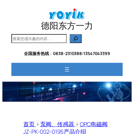
跳
至
内
德阳东方一力
容
搜
索
全国服务热线
：
0838-2310388
/
13547043399
首页
>
泵阀、传感器
>
OPC电磁阀
JZ-PK-002-0195产品介绍