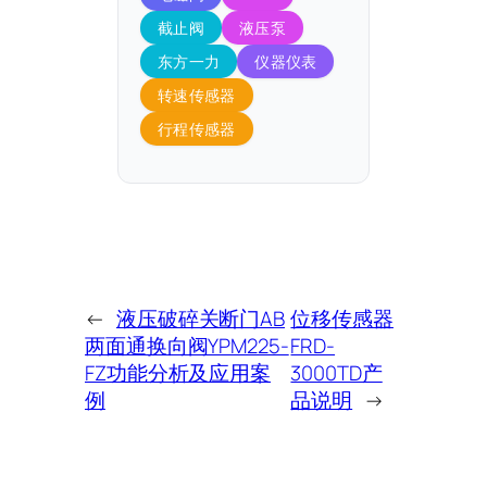
截止阀
液压泵
东方一力
仪器仪表
转速传感器
行程传感器
←
液压破碎关断门AB
位移传感器
两面通换向阀YPM225-
FRD-
FZ功能分析及应用案
3000TD产
例
品说明
→