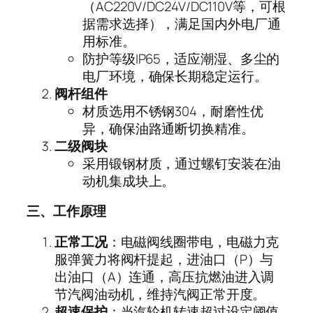
（
AC220V/DC24V/DC110V
等，可根
据需求选择），满足国内外电厂通
用标准。
防护等级
IP65
，适应潮湿、多尘的
电厂环境，确保长期稳定运行。
阀杆组件
材质选用不锈钢
304
，耐磨性优
异，确保油路通断切换精准。
二级阀块
采用锻钢材质，通过螺钉安装在油
动机集成块上。
三、工作原理
正常工况
：电磁阀线圈带电，电磁力克
服弹簧力将阀杆提起，进油口（
P
）与
出油口（
A
）连通，高压抗燃油进入调
节汽阀油动机，维持汽阀正常开度。
超速保护
：当汽轮机转速超过设定阈值