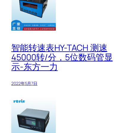
智能转速表HY-TACH 测速
45000转/分，5位数码管显
示-东方一力
2022年5月7日