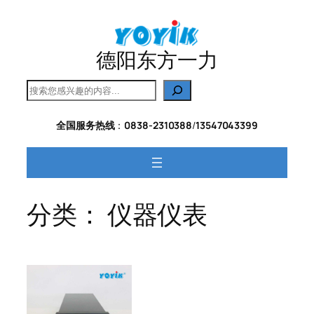
跳
至
内
德阳东方一力
容
搜
索
全国服务热线
：
0838-2310388
/
13547043399
分类：
仪器仪表