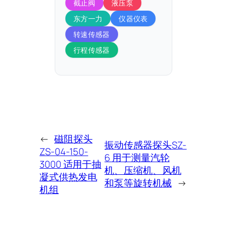
截止阀
液压泵
东方一力
仪器仪表
转速传感器
行程传感器
←
磁阻探头
振动传感器探头SZ-
ZS-04-150-
6 用于测量汽轮
3000 适用于抽
机、压缩机、风机
凝式供热发电
和泵等旋转机械
→
机组