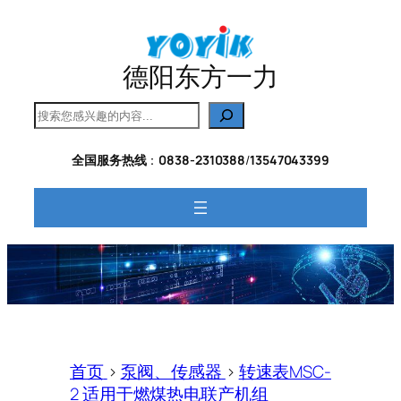
跳
至
内
德阳东方一力
容
搜
索
全国服务热线
：
0838-2310388
/
13547043399
首页
>
泵阀、传感器
>
转速表MSC-
2 适用于燃煤热电联产机组