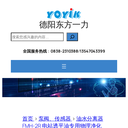
跳
至
内
德阳东方一力
容
搜
索
全国服务热线
：
0838-2310388
/
13547043399
首页
>
泵阀、传感器
>
油水分离器
FMH-2R 电站透平油专用物理净化