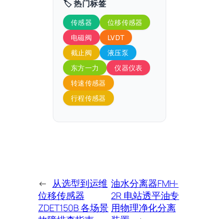
🏷️ 热门标签
传感器
位移传感器
电磁阀
LVDT
截止阀
液压泵
东方一力
仪器仪表
转速传感器
行程传感器
←
从选型到运维
油水分离器FMH-
位移传感器
2R 电站透平油专
ZDET150B 各场景
用物理净化分离