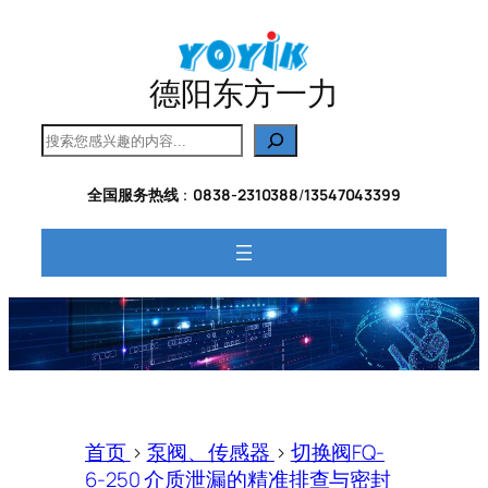
跳
至
内
德阳东方一力
容
搜
索
全国服务热线
：
0838-2310388
/
13547043399
首页
>
泵阀、传感器
>
切换阀FQ-
6-250 介质泄漏的精准排查与密封