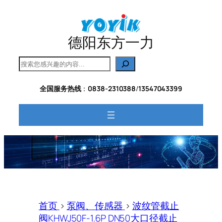
跳
至
内
德阳东方一力
容
搜
索
全国服务热线
：
0838-2310388
/
13547043399
首页
>
泵阀、传感器
>
波纹管截止
阀KHWJ50F-1.6P DN50大口径截止