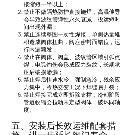
接缩短一半以上；
禁止不做隔热防护直接施焊，高温传导
会导致波纹管弹性永久衰减，投运短时
间出现外漏；
禁止连续整圈一次性焊接，单侧热量堆
积造成阀体扭曲，阀座密封面错位，运
行内漏频发；
禁止在阀体、阀盖、波纹管区域引弧点
焊，电弧灼伤会形成应力裂纹，长期承
压后破损渗漏；
禁止焊后快速水冷、强制急冷，残余应
力集中，冷热交变工况下焊缝易开裂；
禁止焊接完成立即拆除支撑，冷却阶段
管道收缩会拉动未定型阀体，破坏同轴
度。
五、安装后长效运维配套措