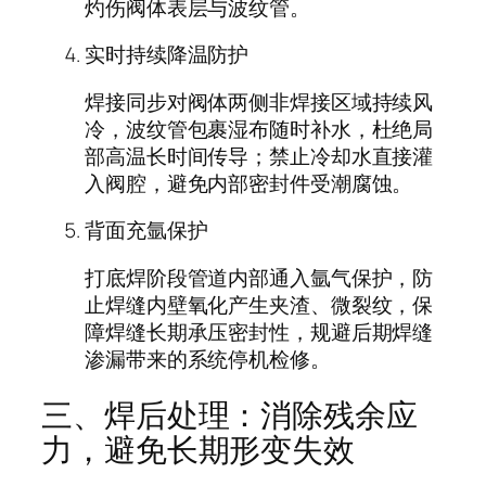
灼伤阀体表层与波纹管。
实时持续降温防护
焊接同步对阀体两侧非焊接区域持续风
冷，波纹管包裹湿布随时补水，杜绝局
部高温长时间传导；禁止冷却水直接灌
入阀腔，避免内部密封件受潮腐蚀。
背面充氩保护
打底焊阶段管道内部通入氩气保护，防
止焊缝内壁氧化产生夹渣、微裂纹，保
障焊缝长期承压密封性，规避后期焊缝
渗漏带来的系统停机检修。
三、焊后处理：消除残余应
力，避免长期形变失效