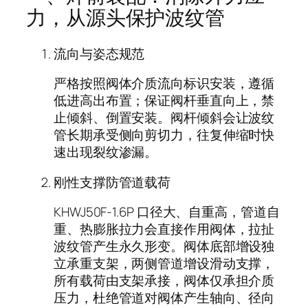
力，从源头保护波纹管
流向与姿态规范
严格按照阀体介质流向标识安装，遵循
低进高出布置；保证阀杆垂直向上，禁
止倾斜、倒置安装。阀杆倾斜会让波纹
管长期承受侧向剪切力，往复伸缩时快
速出现裂纹渗漏。
刚性支撑防管道载荷
KHWJ50F-1.6P 口径大、自重高，管道自
重、热膨胀拉力会直接作用阀体，拉扯
波纹管产生永久形变。阀体底部增设独
立承重支架，两侧管道增设滑动支撑，
所有载荷由支架承接，阀体仅承担介质
压力，杜绝管道对阀体产生轴向、径向