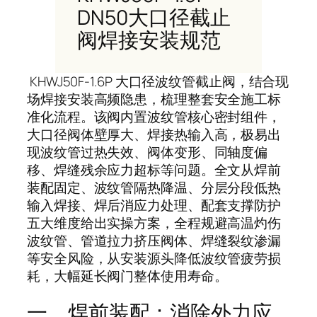
DN50大口径截止
阀焊接安装规范
KHWJ50F-1.6P 大口径波纹管截止阀，结合现
场焊接安装高频隐患，梳理整套安全施工标
准化流程。该阀内置波纹管核心密封组件，
大口径阀体壁厚大、焊接热输入高，极易出
现波纹管过热失效、阀体变形、同轴度偏
移、焊缝残余应力超标等问题。全文从焊前
装配固定、波纹管隔热降温、分层分段低热
输入焊接、焊后消应力处理、配套支撑防护
五大维度给出实操方案，全程规避高温灼伤
波纹管、管道拉力挤压阀体、焊缝裂纹渗漏
等安全风险，从安装源头降低波纹管疲劳损
耗，大幅延长阀门整体使用寿命。
一、焊前装配：消除外力应