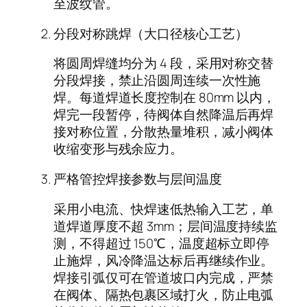
至波纹管。
分段对称跳焊（大口径核心工艺）
将圆周焊缝均分为 4 段，采用对称交替
分段焊接，禁止沿圆周连续一次性施
焊。每道焊道长度控制在 80mm 以内，
焊完一段暂停，待阀体自然降温后再焊
接对称位置，分散热量堆积，减小阀体
收缩变形与残余应力。
严格管控焊接参数与层间温度
采用小电流、快焊速低热输入工艺，单
道焊道厚度不超 3mm；层间温度持续监
测，不得超过 150℃，温度超标立即停
止施焊，风冷降温达标后再继续作业。
焊接引弧仅可在管道坡口内完成，严禁
在阀体、隔热包裹区域打火，防止电弧