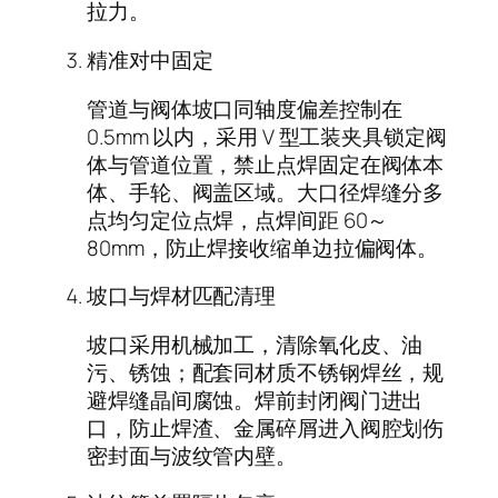
拉力。
精准对中固定
管道与阀体坡口同轴度偏差控制在
0.5mm 以内，采用 V 型工装夹具锁定阀
体与管道位置，禁止点焊固定在阀体本
体、手轮、阀盖区域。大口径焊缝分多
点均匀定位点焊，点焊间距 60～
80mm，防止焊接收缩单边拉偏阀体。
坡口与焊材匹配清理
坡口采用机械加工，清除氧化皮、油
污、锈蚀；配套同材质不锈钢焊丝，规
避焊缝晶间腐蚀。焊前封闭阀门进出
口，防止焊渣、金属碎屑进入阀腔划伤
密封面与波纹管内壁。