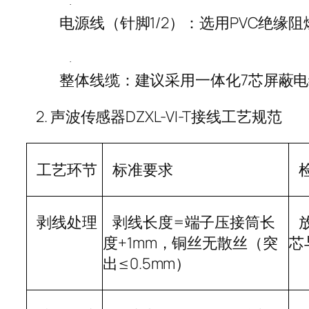
·
电源线（针脚
1/2
）：选用
PVC
绝缘阻
·
整体线缆：建议采用一体化
7
芯屏蔽电
2.
声波传感器
DZXL-VI-T
接线工艺规范
工艺环节
标准要求
剥线处理
剥线长度
=
端子压接筒长
度
+1mm
，铜丝无散丝（突
芯
出
≤0.5mm
）