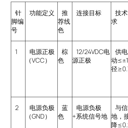
针
功能定义
推
连接目标
技术
脚编
荐线
求
号
色
1
电源正极
棕
12/24VDC
电
供电
（
VCC
）
色
源正极
动
≤±
径
≥0
2
电源负极
蓝
电源负极
与信
（
GND
）
色
+
系统信号地
地，
降
≤0.