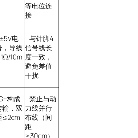
等电位连
接
±5V
电
与针脚
4
号，导线
信号线长
1Ω/10m
度一致，
避免差值
干扰
G+
构成
禁止与动
传输，双
力线并行
距
≤2cm
布线（间
距
≥30cm
）