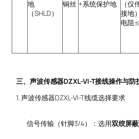
地
铜丝
+
系统保护地
（仅
（
SHLD
）
接地
电阻
三、声波传感器
DZXL-VI-T
接线操作与防
1.
声波传感器
DZXL-VI-T
线缆选择要求
·
信号传输（针脚
3/4
）：选用
双绞屏蔽