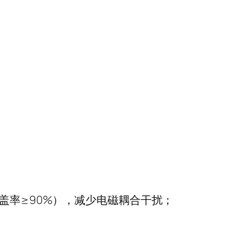
盖率
≥90%
），减少电磁耦合干扰；