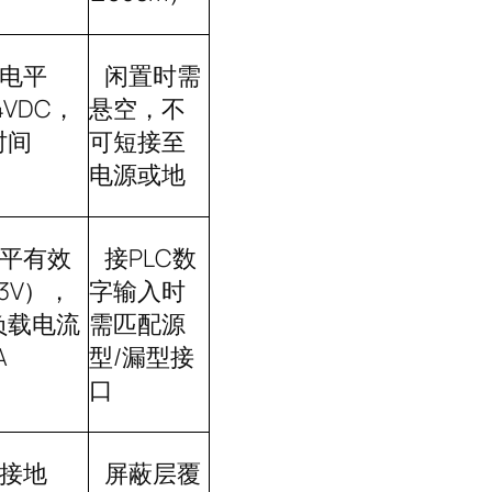
电平
闲置时需
4VDC
，
悬空，不
时间
可短接至
电源或地
平有效
接
PLC
数
3V
），
字输入时
负载电流
需匹配源
A
型
/
漏型接
口
接地
屏蔽层覆