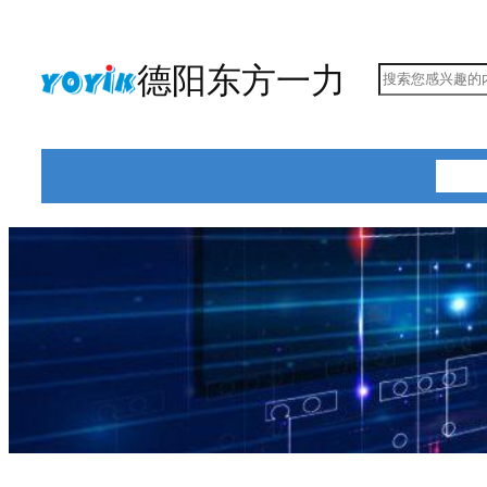
跳
至
德阳东方一力
搜
内
索
容
首页