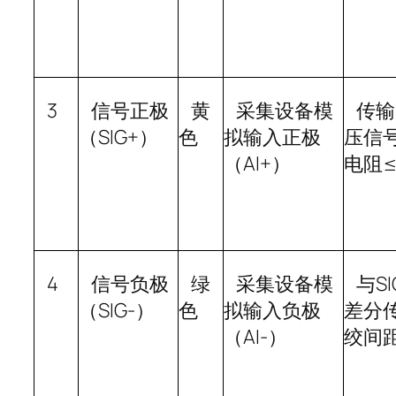
3
信号正极
黄
采集设备模
传输
（
SIG+
）
色
拟输入正极
压信
（
AI+
）
电阻
≤
4
信号负极
绿
采集设备模
与
SI
（
SIG-
）
色
拟输入负极
差分
（
AI-
）
绞间