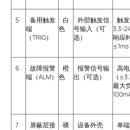
5
备用触发
白
外部触发信
触发
端
色
号输入（可
3.3-2
（
TRIG
）
选）
响应
≤1ms
6
故障报警
橙
报警信号输
高电
端（
ALM
）
色
出（可选）
（
≥3.
最大
100m
7
屏蔽层接
裸
设备外壳
单端