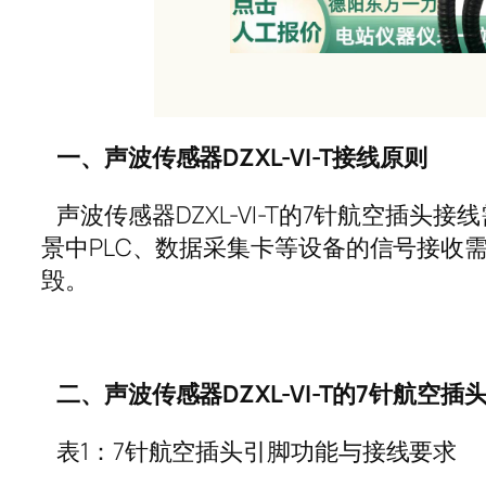
一、声波传感器
DZXL-VI-T
接线原则
声波传感器
DZXL-VI-T
的
7
针航空插头接线
景中
PLC
、数据采集卡等设备的信号接收
毁。
二、声波传感器
DZXL-VI-T
的
7
针航空插
表
1
：
7
针航空插头引脚功能与接线要求