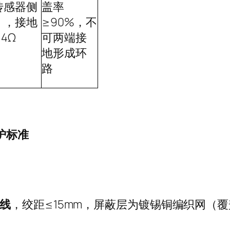
传感器侧
盖率
），接地
≥90%
，不
≤4Ω
可两端接
地形成环
路
护标准
线
，绞距
≤15mm
，屏蔽层为镀锡铜编织网（覆