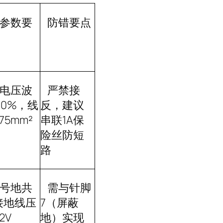
参数要
防错要点
电压波
严禁接
10%
，线
反，建议
.75mm²
串联
1A
保
险丝防短
路
号地共
需与针脚
接地线压
7
（屏蔽
2V
地）实现