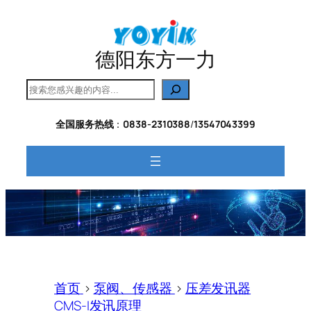
跳
至
内
德阳东方一力
容
搜
索
全国服务热线
：
0838-2310388
/
13547043399
首页
>
泵阀、传感器
>
压差发讯器
CMS-I发讯原理