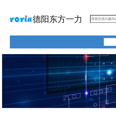
跳
至
德阳东方一力
搜
内
索
容
首页