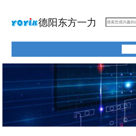
跳
至
德阳东方一力
搜
内
索
容
首页