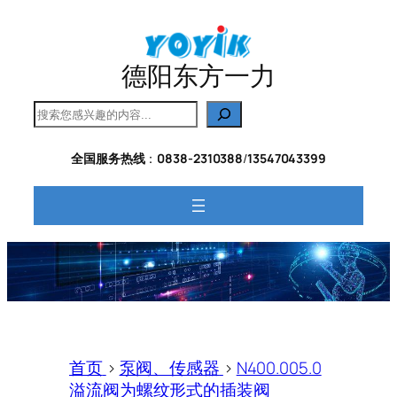
跳
至
内
德阳东方一力
容
搜
索
全国服务热线
：
0838-2310388
/
13547043399
首页
>
泵阀、传感器
>
N400.005.0
溢流阀为螺纹形式的插装阀