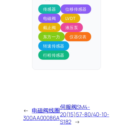
传感器
位移传感器
电磁阀
LVDT
截止阀
液压泵
东方一力
仪器仪表
转速传感器
行程传感器
伺服阀SM4-
←
电磁阀线圈
20(15)57-80/40-10-
300AA00086A
S182
→