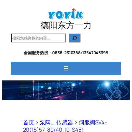
跳
至
内
德阳东方一力
容
搜
索
全国服务热线
：
0838-2310388
/
13547043399
首页
>
泵阀、传感器
>
伺服阀SV4-
20(15)57-80/40-10-S451