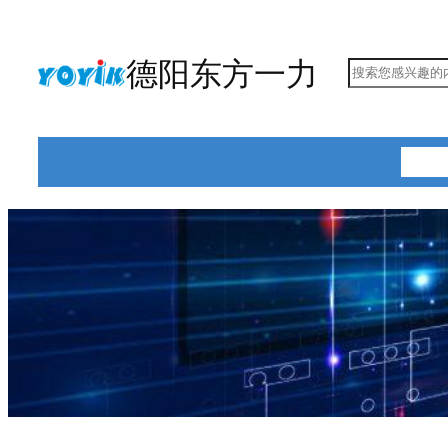
跳
至
德阳东方一力
搜
内
索
容
首页