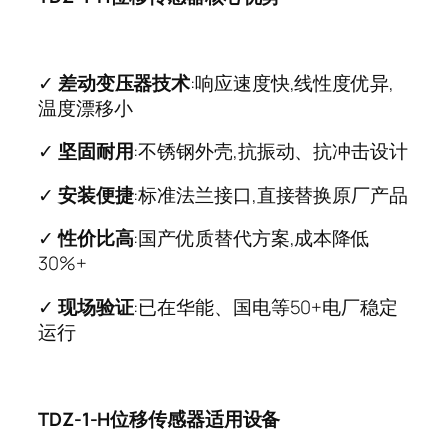
✓
差动变压器技术
:响应速度快,线性度优异,
温度漂移小
✓
坚固耐用
:不锈钢外壳,抗振动、抗冲击设计
✓
安装便捷
:标准法兰接口,直接替换原厂产品
✓
性价比高
:国产优质替代方案,成本降低
30%+
✓
现场验证
:已在华能、国电等50+电厂稳定
运行
TDZ-1-H位移传感器适用设备