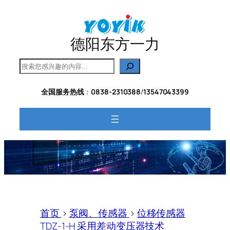
跳
至
内
德阳东方一力
容
搜
索
全国服务热线
：
0838-2310388
/
13547043399
首页
>
泵阀、传感器
>
位移传感器
TDZ-1-H 采用差动变压器技术