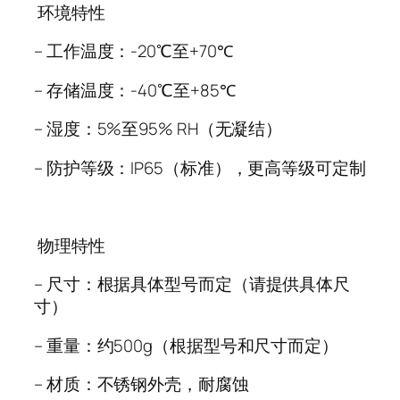
环境特性
–
工作温度：
-20
℃至
+70
℃
–
存储温度：
-40
℃至
+85
℃
–
湿度：
5%
至
95% RH
（无凝结）
–
防护等级：
IP65
（标准），更高等级可定制
物理特性
–
尺寸：根据具体型号而定（请提供具体尺
寸）
–
重量：约
500g
（根据型号和尺寸而定）
–
材质：不锈钢外壳，耐腐蚀