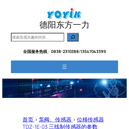
跳
至
内
德阳东方一力
容
搜
索
全国服务热线
：
0838-2310388
/
13547043399
首页
>
泵阀、传感器
>
位移传感器
TDZ-1E-03 三线制传感器的参数