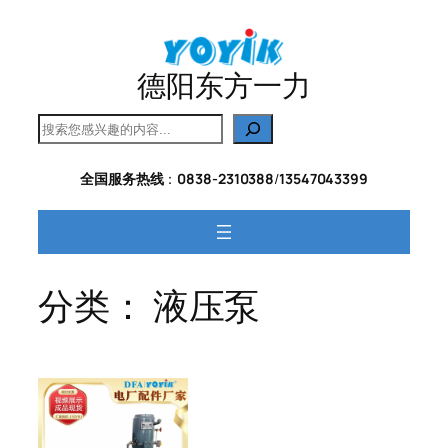
跳
至
内
德阳东方一力
容
搜
索
全国服务热线
：
0838-2310388
/
13547043399
分类：
液压泵