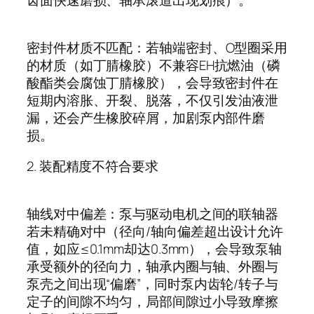
密封件材质不匹配：若轴端密封、
O
型圈采用
的材质（如丁腈橡胶）不兼容
EH
抗燃油（磷
酸酯类会腐蚀丁腈橡胶），会导致密封件在
短期内溶胀、开裂、脱落，不仅引发油液泄
漏，还会产生橡胶碎屑，加剧泵内部件磨
损。
2.
装配精度不符合要求
轴线对中偏差：泵与驱动电机之间的联轴器
若未精确对中（径向
/
轴向偏差超出设计允许
值，如应
≤0.1mm
却达
0.3mm
），会导致泵轴
承受额外的径向力，轴承内圈与轴、外圈与
泵壳之间出现
“
偏磨
”
，同时泵内齿轮
/
转子与
定子的间隙不均匀，局部间隙过小导致摩擦