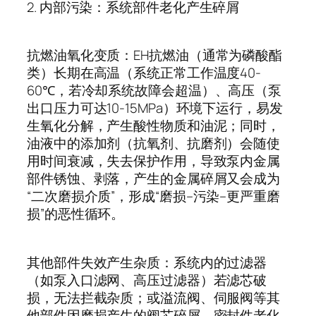
2.
内部污染：系统部件老化产生碎屑
抗燃油氧化变质：
EH
抗燃油（通常为磷酸酯
类）长期在高温（系统正常工作温度
40-
60℃
，若冷却系统故障会超温）、高压（泵
出口压力可达
10-15MPa
）环境下运行，易发
生氧化分解，产生酸性物质和油泥；同时，
油液中的添加剂（抗氧剂、抗磨剂）会随使
用时间衰减，失去保护作用，导致泵内金属
部件锈蚀、剥落，产生的金属碎屑又会成为
“
二次磨损介质
”
，形成
“
磨损
–
污染
–
更严重磨
损
”
的恶性循环。
其他部件失效产生杂质：系统内的过滤器
（如泵入口滤网、高压过滤器）若滤芯破
损，无法拦截杂质；或溢流阀、伺服阀等其
他部件因磨损产生的阀芯碎屑、密封件老化