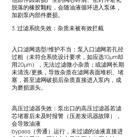
脱落的橡胶颗粒，会随油液循环进入泵体，
加剧泵内部件磨损。
3.
过滤系统失效：杂质未被有效拦截
入口滤网选型
/
维护不当：泵入口滤网若孔径
过粗（未符合系统设计要求，如应选
10μm
却
用
20μm
），无法过滤微小杂质；或滤网长期
未清洗
/
更换，导致杂质在滤网表面堆积、堵
塞，甚至滤网破损后杂质直接进入泵内，成
为磨损源头。
高压过滤器失效：泵出口的高压过滤器若滤
芯堵塞后未及时报警（压差发讯器故障），
会导致油液
bypass
（旁通）运行，未过滤的油液直接进