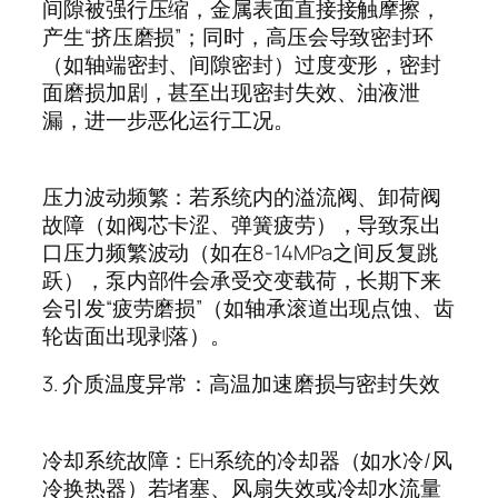
间隙被强行压缩，金属表面直接接触摩擦，
产生
“
挤压磨损
”
；同时，高压会导致密封环
（如轴端密封、间隙密封）过度变形，密封
面磨损加剧，甚至出现密封失效、油液泄
漏，进一步恶化运行工况。
压力波动频繁：若系统内的溢流阀、卸荷阀
故障（如阀芯卡涩、弹簧疲劳），导致泵出
口压力频繁波动（如在
8-14MPa
之间反复跳
跃），泵内部件会承受交变载荷，长期下来
会引发
“
疲劳磨损
”
（如轴承滚道出现点蚀、齿
轮齿面出现剥落）。
3.
介质温度异常：高温加速磨损与密封失效
冷却系统故障：
EH
系统的冷却器（如水冷
/
风
冷换热器）若堵塞、风扇失效或冷却水流量