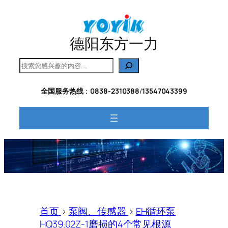
跳
至
内
德阳东方一力
容
搜
索
全国服务热线
：
0838-2310388
/
13547043399
首页
>
泵阀、传感器
>
EH循环泵
HQ39.02Z-1磨损的4个常见根源