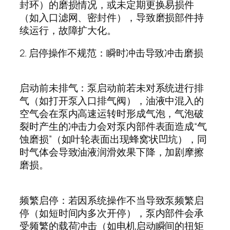
封环）的磨损情况，或未定期更换易损件
（如入口滤网、密封件），导致磨损部件持
续运行，故障扩大化。
2.
启停操作不规范：瞬时冲击导致冲击磨损
启动前未排气：泵启动前若未对系统进行排
气（如打开泵入口排气阀），油液中混入的
空气会在泵内高速运转时形成气泡，气泡破
裂时产生的冲击力会对泵内部件表面造成
“
气
蚀磨损
”
（如叶轮表面出现蜂窝状凹坑），同
时气体会导致油液润滑效果下降，加剧摩擦
磨损。
频繁启停：若因系统操作不当导致泵频繁启
停（如短时间内多次开停），泵内部件会承
受频繁的载荷冲击（如电机启动瞬间的扭矩