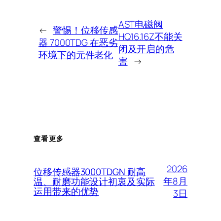
AST电磁阀
←
警惕！位移传感
HQ16.16Z不能关
器 7000TDG 在恶劣
闭及开启的危
环境下的元件老化
害
→
查看更多
2026
位移传感器3000TDGN 耐高
年8月
温、耐磨功能设计初衷及实际
运用带来的优势
3日