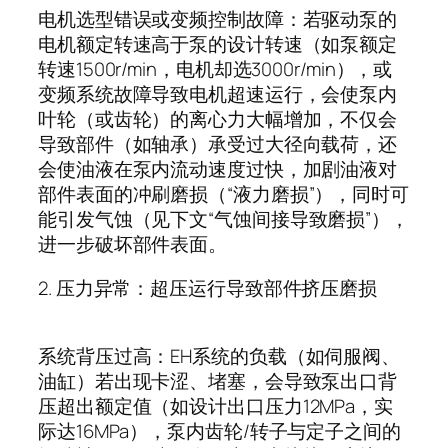
电机选型错误或变频控制故障：若驱动泵的
电机额定转速高于泵的设计转速（如泵额定
转速
1500r/min
，电机却选
3000r/min
），或
变频系统故障导致电机超速运行，会使泵内
叶轮（或齿轮）的离心力大幅增加，不仅会
导致部件（如轴承）承受过大径向载荷，还
会使油液在泵内流动速度过快，加剧油液对
部件表面的冲刷磨损（
“
液力磨损
”
），同时可
能引发气蚀（见下文
“
气蚀间接导致磨损
”
），
进一步破坏部件表面。
2.
压力异常：超压运行导致部件挤压磨损
系统背压过高：
EH
系统的负载（如伺服阀、
油缸）若出现卡涩、堵塞，会导致泵出口背
压超出额定值（如设计出口压力
12MPa
，实
际达
16MPa
），泵内齿轮
/
转子与定子之间的