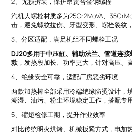
2、无损拆装，保护昂贵合金钢螺栓
汽机大螺栓材质多为25Cr2MoVA、3
击，避免螺纹拉伤、牙型变形、螺栓裂纹
3、分区适配，满足机组不同螺栓工况
DJ20多用于中压缸、辅助法兰、管道连接
款
，发热段加长、功率更大，针对高压、
4、绝缘安全可靠，适配厂房恶劣环境
两款加热棒全部采用冷端绝缘防烫设计，填
潮湿、油污、粉尘环境稳定工作，搭配专
5、缩短检修工期，提升作业效率
对比传统明火烘烤、机械扳紧方式，电加热