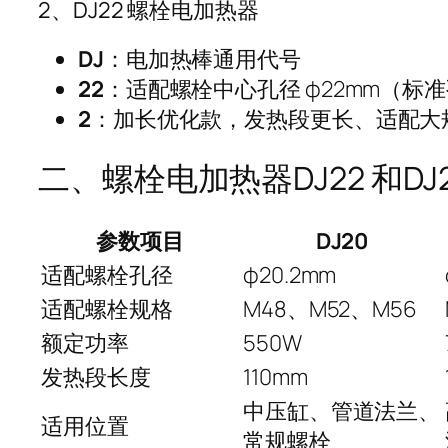
2、DJ22 螺栓电加热器
DJ
：电加热棒通用代号
22
：适配螺栓中心孔径 φ22mm（标准孔
2
：加长优化款，发热段更长、适配大
二、螺栓电加热器DJ22 和D
参数项目
DJ20
适配螺栓孔径
φ20.2mm
适配螺栓规格
M48、M52、M56
额定功率
550W
发热段长度
110mm
中压缸、管道法兰、
适用位置
常规螺栓