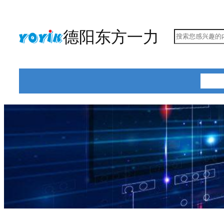
跳
至
德阳东方一力
搜
内
索
容
首页