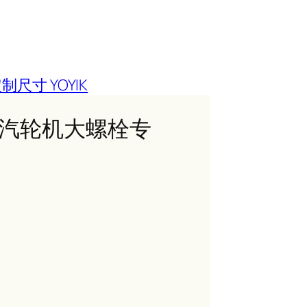
尺寸 YOYIK
0等汽轮机大螺栓专