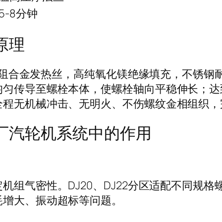
5-8分钟
原理
置高电阻合金发热丝，高纯氧化镁绝缘填充，不锈
均匀传导至螺栓本体，使螺栓轴向平稳伸长；达
全程无机械冲击、无明火、不伤螺纹金相组织，
电厂汽轮机系统中的作用
机组气密性。DJ20、DJ22分区适配不同规
耗增大、振动超标等问题。