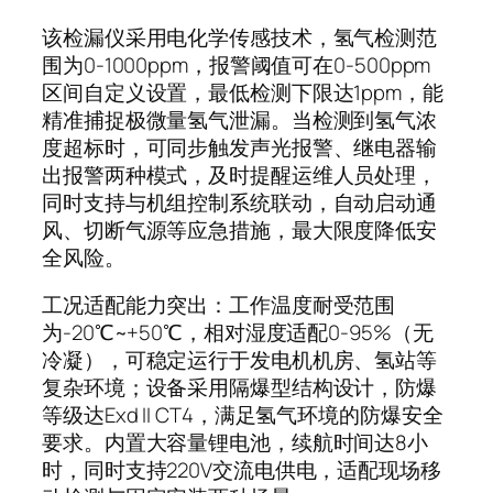
该检漏仪采用电化学传感技术，氢气检测范
围为0-1000ppm，报警阈值可在0-500ppm
区间自定义设置，最低检测下限达1ppm，能
精准捕捉极微量氢气泄漏。当检测到氢气浓
度超标时，可同步触发声光报警、继电器输
出报警两种模式，及时提醒运维人员处理，
同时支持与机组控制系统联动，自动启动通
风、切断气源等应急措施，最大限度降低安
全风险。
工况适配能力突出：工作温度耐受范围
为-20℃~+50℃，相对湿度适配0-95%（无
冷凝），可稳定运行于发电机机房、氢站等
复杂环境；设备采用隔爆型结构设计，防爆
等级达Exd II CT4，满足氢气环境的防爆安全
要求。内置大容量锂电池，续航时间达8小
时，同时支持220V交流电供电，适配现场移