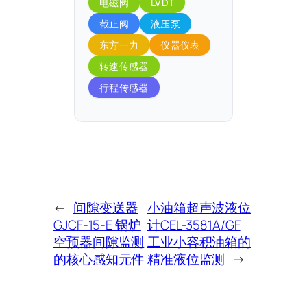
电磁阀
LVDT
截止阀
液压泵
东方一力
仪器仪表
转速传感器
行程传感器
←
间隙变送器
小油箱超声波液位
GJCF-15-E 锅炉
计CEL-3581A/GF
空预器间隙监测
工业小容积油箱的
的核心感知元件
精准液位监测
→