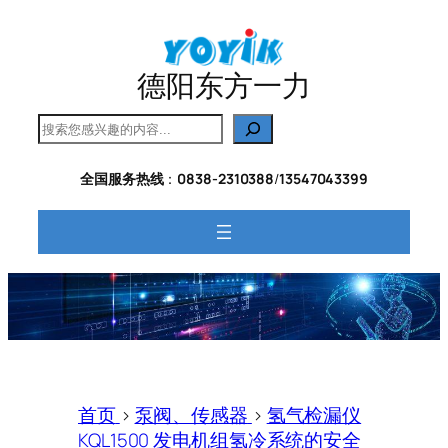
跳
至
内
德阳东方一力
容
搜
索
全国服务热线
：
0838-2310388
/
13547043399
首页
>
泵阀、传感器
>
氢气检漏仪
KQL1500 发电机组氢冷系统的安全