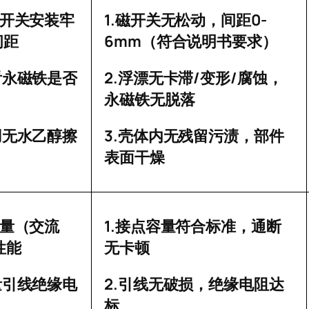
1.
0-
开关安装牢
磁开关无松动，间距
6mm
间距
（符合说明书要求）
2.
/
/
看永磁铁是否
浮漂无卡滞
变形
腐蚀，
永磁铁无脱落
3.
用无水乙醇擦
壳体内无残留污渍，部件
表面干燥
1.
量（交流
接点容量符合标准，通断
性能
无卡顿
2.
量引线绝缘电
引线无破损，绝缘电阻达
标