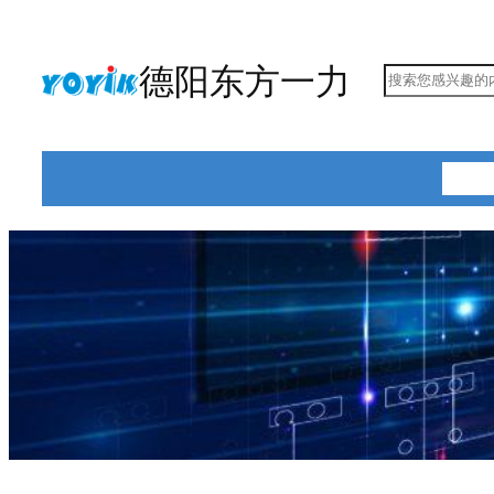
跳
至
德阳东方一力
搜
内
索
容
首页