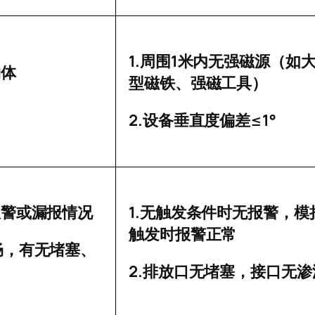
1.
1
周围
米内无强磁源（如
物体
型磁铁、强磁工具）
2.
≤1°
设备垂直度偏差
1.
报警或漏报情况
无触发条件时无报警，模
触发时报警正常
畅，有无堵塞、
2.
排放口无堵塞，接口无渗