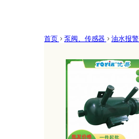
首页
>
泵阀、传感器
>
油水报警