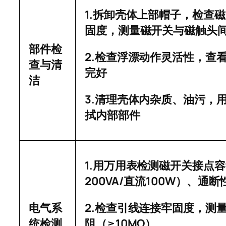
1.
拆卸壳体上部帽子，检查磁
固度，测量磁开关与磁触头
部件检
2.
检查浮漂动作灵活性，查
查与清
完好
洁
3.
清理壳体内杂质、油污，
拭内部部件
1.
用万用表检测磁开关接点容
200VA/
100W
直流
）、通断
2.
电气系
检查引线连接牢固度，测
≥10MΩ
统检测
阻（
）