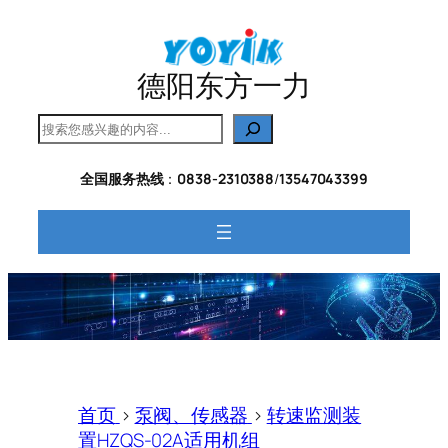
跳
至
内
德阳东方一力
容
搜
索
全国服务热线
：
0838-2310388
/
13547043399
首页
>
泵阀、传感器
>
转速监测装
置HZQS-02A适用机组