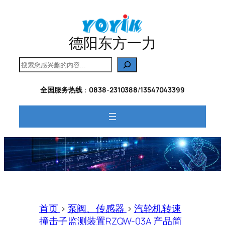
跳
至
内
德阳东方一力
容
搜
索
全国服务热线
：
0838-2310388
/
13547043399
首页
>
泵阀、传感器
>
汽轮机转速
撞击子监测装置RZQW-03A 产品简