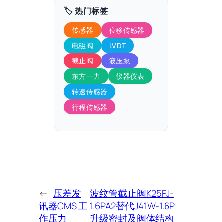
🏷️ 热门标签
传感器
位移传感器
电磁阀
LVDT
截止阀
液压泵
东方一力
仪器仪表
转速传感器
行程传感器
←
压差发
波纹管截止阀K25FJ-
讯器CMS 工
1.6PA2替代J41W-1.6P
作压力
升级密封及阀体结构