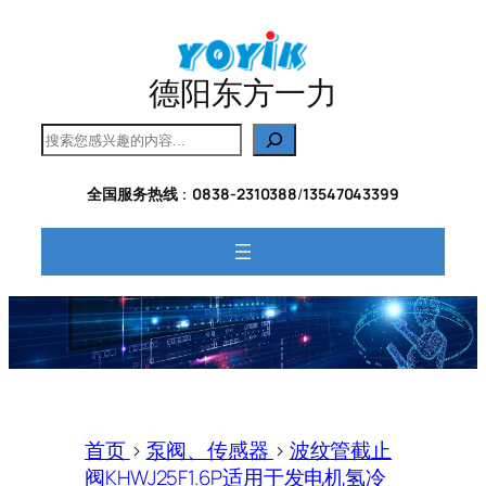
跳
至
内
德阳东方一力
容
搜
索
全国服务热线
：
0838-2310388
/
13547043399
首页
>
泵阀、传感器
>
波纹管截止
阀KHWJ25F1.6P适用于发电机氢冷