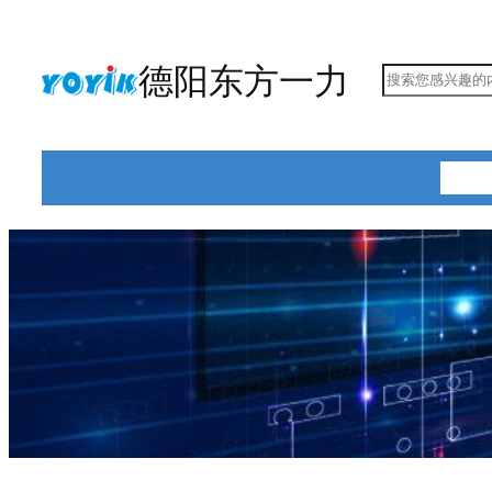
跳
至
德阳东方一力
搜
内
索
容
首页