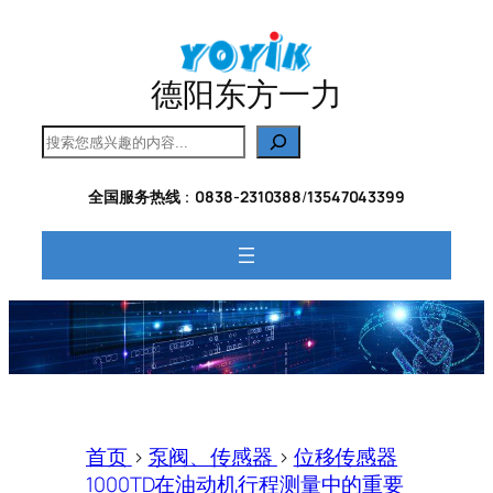
跳
至
内
德阳东方一力
容
搜
索
全国服务热线
：
0838-2310388
/
13547043399
首页
>
泵阀、传感器
>
位移传感器
1000TD在油动机行程测量中的重要