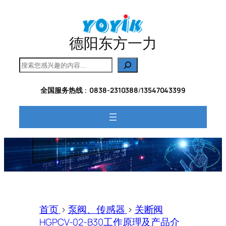
跳
至
内
德阳东方一力
容
搜
索
全国服务热线
：
0838-2310388
/
13547043399
首页
>
泵阀、传感器
>
关断阀
HGPCV-02-B30工作原理及产品介