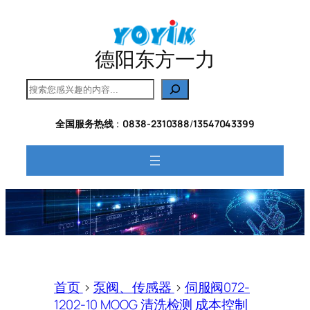
跳
至
内
德阳东方一力
容
搜
索
全国服务热线
：
0838-2310388
/
13547043399
首页
>
泵阀、传感器
>
伺服阀072-
1202-10 MOOG 清洗检测 成本控制