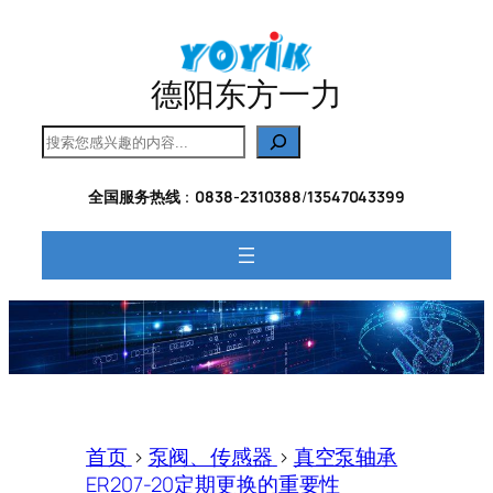
跳
至
内
德阳东方一力
容
搜
索
全国服务热线
：
0838-2310388
/
13547043399
首页
>
泵阀、传感器
>
真空泵轴承
ER207-20定期更换的重要性