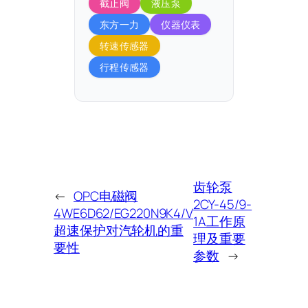
截止阀
液压泵
东方一力
仪器仪表
转速传感器
行程传感器
齿轮泵
←
OPC电磁阀
2CY-45/9-
4WE6D62/EG220N9K4/V
1A工作原
超速保护对汽轮机的重
理及重要
要性
参数
→