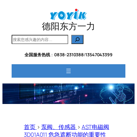
跳
至
内
德阳东方一力
容
搜
索
全国服务热线
：
0838-2310388
/
13547043399
首页
>
泵阀、传感器
>
AST电磁阀
3D01A011 危急遮断功能的重要性