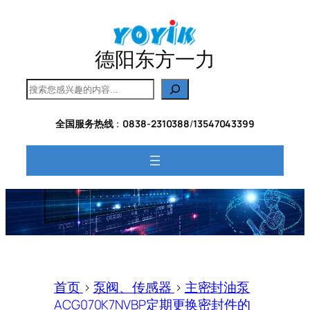
跳
至
内
德阳东方一力
容
搜
索
全国服务热线
：
0838-2310388
/
13547043399
首页
>
泵阀、传感器
>
主密封油泵
ACG070K7NVBP定期更换密封件的