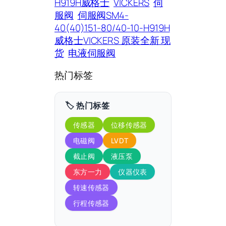
H919H威格士
VICKERS
伺
服阀
伺服阀SM4-
40(40)151-80/40-10-H919H
威格士VICKERS 原装全新 现
货
电液伺服阀
热门标签
🏷️ 热门标签
传感器
位移传感器
电磁阀
LVDT
截止阀
液压泵
东方一力
仪器仪表
转速传感器
行程传感器