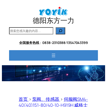
跳
至
内
德阳东方一力
容
搜
索
全国服务热线
：
0838-2310388
/
13547043399
首页
>
泵阀、传感器
>
伺服阀SM4-
40(40)151-80/40-10-H919H 威格士