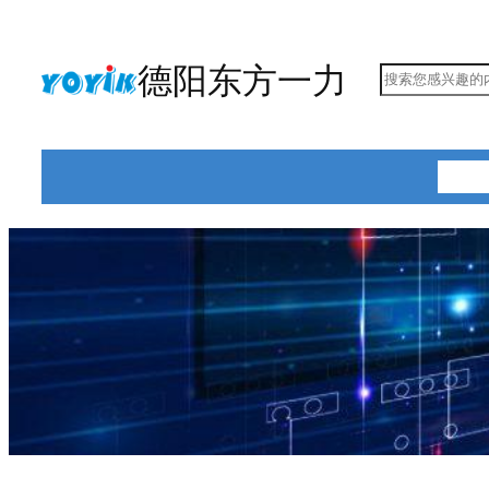
跳
至
德阳东方一力
搜
内
索
容
首页