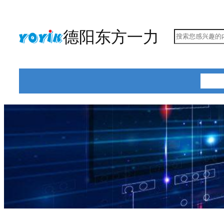
跳
至
德阳东方一力
搜
内
索
容
首页