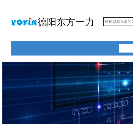
跳
至
德阳东方一力
搜
内
索
容
首页