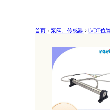
首页
>
泵阀、传感器
>
LVDT位