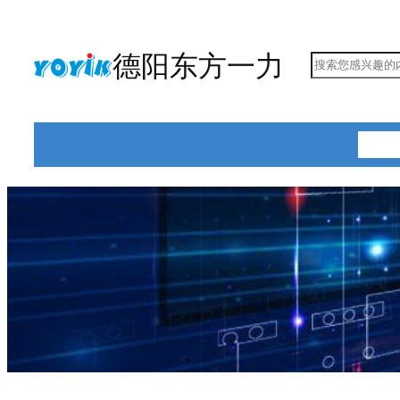
跳
至
德阳东方一力
搜
内
索
容
首页