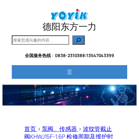
跳
至
内
德阳东方一力
容
搜
索
全国服务热线
：
0838-2310388
/
13547043399
首页
>
泵阀、传感器
>
波纹管截止
阀KHWJ15F-1.6P 检修周期及维护时