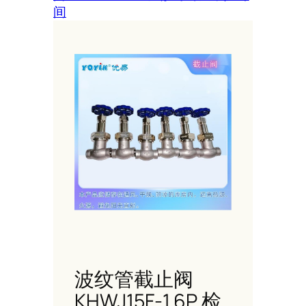
间
波纹管截止阀
KHWJ15F-1.6P 检