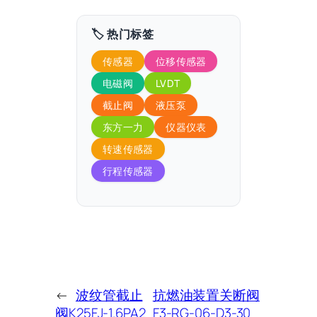
🏷️ 热门标签
传感器
位移传感器
电磁阀
LVDT
截止阀
液压泵
东方一力
仪器仪表
转速传感器
行程传感器
←
波纹管截止
抗燃油装置关断阀
阀K25FJ-1.6PA2
F3-RG-06-D3-30