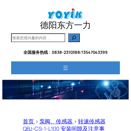
跳
至
内
德阳东方一力
容
搜
索
全国服务热线
：
0838-2310388
/
13547043399
首页
>
泵阀、传感器
>
转速传感器
QBJ-CS-1-L100 安装间隙及注意事