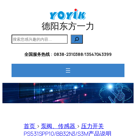
跳
至
内
德阳东方一力
容
搜
索
全国服务热线
：
0838-2310388
/
13547043399
首页
>
泵阀、传感器
>
压力开关
PS531SPP10/BB32N3/S3M产品说明