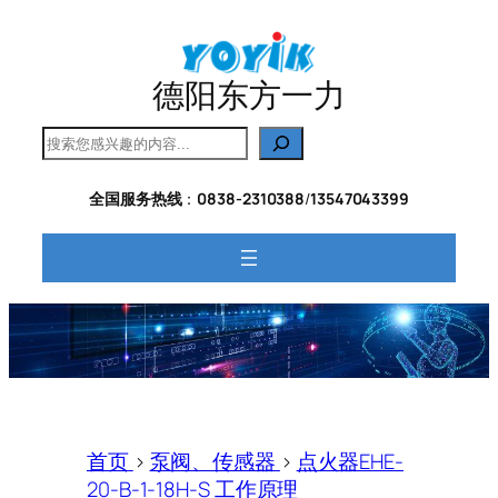
跳
至
内
德阳东方一力
容
搜
索
全国服务热线
：
0838-2310388
/
13547043399
首页
>
泵阀、传感器
>
点火器EHE-
20-B-1-18H-S 工作原理