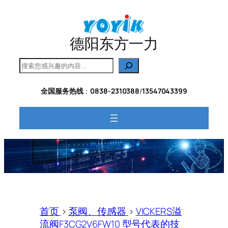
跳
至
内
德阳东方一力
容
搜
索
全国服务热线
：
0838-2310388
/
13547043399
首页
>
泵阀、传感器
>
VICKERS溢
流阀F3CG2V6FW10 型号代表的技