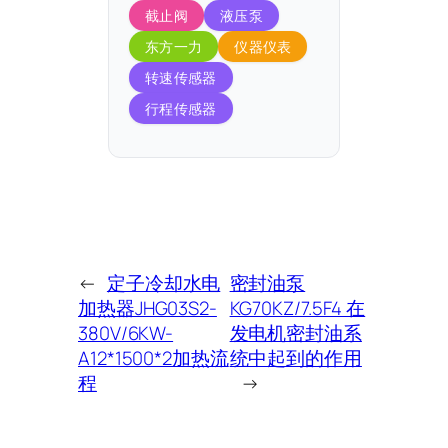
截止阀
液压泵
东方一力
仪器仪表
转速传感器
行程传感器
←
定子冷却水电
密封油泵
加热器JHG03S2-
KG70KZ/7.5F4 在
380V/6KW-
发电机密封油系
A12*1500*2加热流
统中起到的作用
程
→