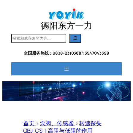
跳
至
内
德阳东方一力
容
搜
索
全国服务热线
：
0838-2310388
/
13547043399
首页
>
泵阀、传感器
>
转速探头
QBJ-CS-1 高阻与低阻的作用